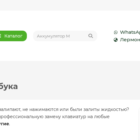
WhatsA
Каталог
Лермон
бука
залипают, не нажимаются или были залиты жидкостью?
профессиональную замену клавиатур на любые
угие
.