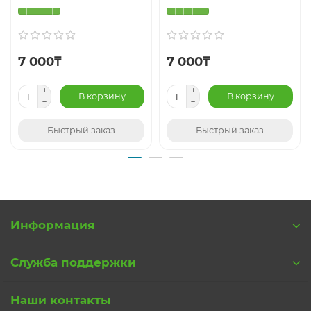
HP 250 G7
HP 255 G7
HP 256 G7
7 000₸
7 000₸
Совместимые парт-номера (P/N):
TPN-C136, TPN-C135, 15-DA0033WM, HPM17K3, 4HY44PA,
В корзину
В корзину
NSK-XN4SC, PK1329I1C09, 9Z.NEZSC.40U, 6MP21ES#ABU
Быстрый заказ
Быстрый заказ
Информация
Служба поддержки
Наши контакты