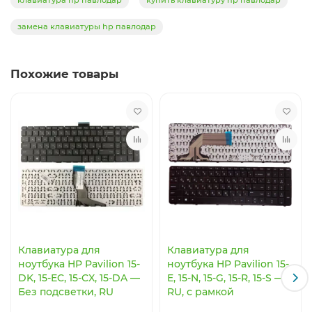
HP Pavilion 15-CX0044nr
замена клавиатуры hp павлодар
HP Pavilion 15-CX0045nr
HP Pavilion 15-CX0050nr
Похожие товары
HP Pavilion 15-CX0051nr
HP Pavilion 15-CX0051wm
HP Pavilion 15-CX0055nr
HP Pavilion 15-CX0056wm
HP Pavilion 15-CX0061nr
HP Pavilion 15-DW0000
HP Pavilion 15-DA
HP Pavilion 15-DB
Клавиатура для
Клавиатура для
ноутбука HP Pavilion 15-
ноутбука HP Pavilion 15-
HP Pavilion 15-DR
DK, 15-EC, 15-CX, 15-DA —
E, 15-N, 15-G, 15-R, 15-S —
Без подсветки, RU
RU, с рамкой
HP Pavilion 15-DX