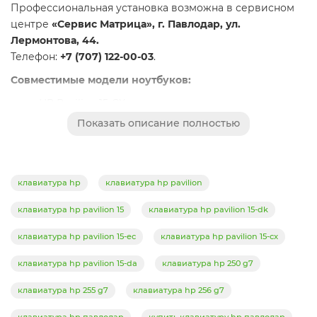
Профессиональная установка возможна в сервисном
центре
«Сервис Матрица»
, г. Павлодар, ул.
Лермонтова, 44.
Телефон:
+7 (707) 122-00-03
.
Совместимые модели ноутбуков:
HP Pavilion 15-CX
Показать описание полностью
HP Pavilion 15CX
HP Pavilion 15-CX0000
HP Pavilion 15-CX0001ng
клавиатура hp
клавиатура hp pavilion
HP Pavilion 15-CX0002ng
клавиатура hp pavilion 15
клавиатура hp pavilion 15-dk
HP Pavilion 15-CX0005ng
клавиатура hp pavilion 15-ec
клавиатура hp pavilion 15-cx
HP Pavilion 15-CX0008ca
клавиатура hp pavilion 15-da
клавиатура hp 250 g7
HP Pavilion 15-CX0020nr
HP Pavilion 15-CX0021nr
клавиатура hp 255 g7
клавиатура hp 256 g7
HP Pavilion 15-CX0041nr
клавиатура hp павлодар
купить клавиатуру hp павлодар