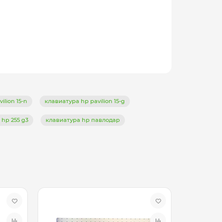
ilion 15-n
клавиатура hp pavilion 15-g
hp 255 g3
клавиатура hp павлодар