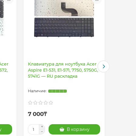
Acer
Клавиатура для ноутбука Acer
Клавиату
572,
Aspire E1-531, E1-571, 7750, 5750G,
Aspire 57
5741G — RU раскладка
570, V3-5
расклад
7 000₸
7 000₸
у
В корзину