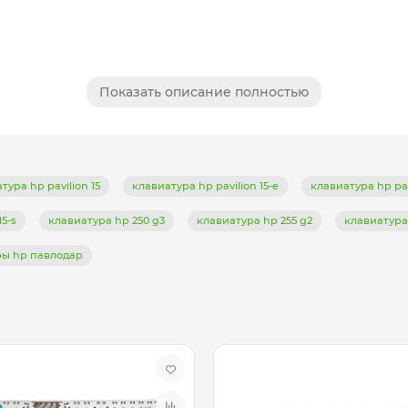
Показать описание полностью
тура hp pavilion 15
клавиатура hp pavilion 15-e
клавиатура hp pav
15-s
клавиатура hp 250 g3
клавиатура hp 255 g2
клавиатура 
ры hp павлодар