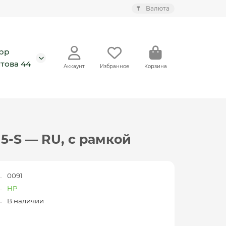
₸
Валюта
pp
това 44
Аккаунт
Избранное
Корзина
 15-S — RU, с рамкой
0091
HP
В наличии