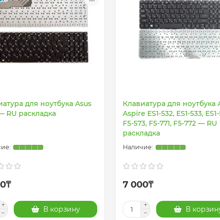
иатура для ноутбука Asus
Клавиатура для ноутбука 
 — RU раскладка
Aspire ES1-532, ES1-533, ES1-
F5-573, F5-771, F5-772 — RU
раскладка
00₸
7 000₸
В корзину
В корзин