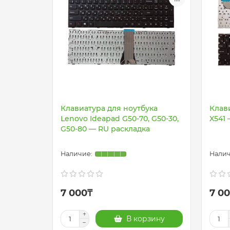
Клавиатура для ноутбука
Клав
Lenovo Ideapad G50-70, G50-30,
X541
G50-80 — RU раскладка
7 000₸
7 0
В корзину