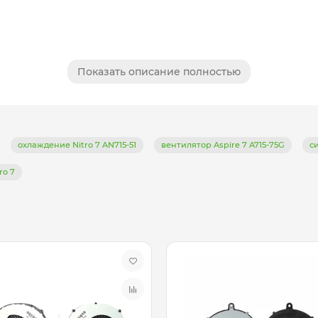
Показать описание полностью
охлаждение Nitro 7 AN715-51
вентилятор Aspire 7 A715-75G
с
ro 7