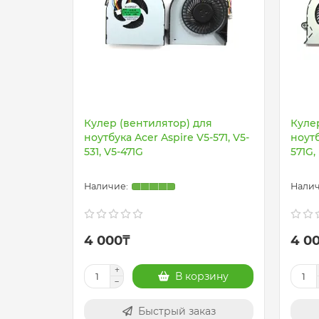
Кулер (вентилятор) для
Куле
ноутбука Acer Aspire V5-571, V5-
ноутб
531, V5-471G
571G,
4 000₸
4 0
В корзину
Быстрый заказ