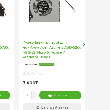
Кулер (вентилятор) для
Кулер (в
5755,
ноутбука Acer Aspire 5 A515-52G,
ноутбука
A515-52, Nitro 5, Aspire 7,
7750G, 7
Predator Helios
7 000₸
4 500₸
у
В корзину
Быстрый заказ