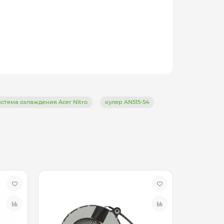
истема охлаждения Acer Nitro
кулер AN515-54