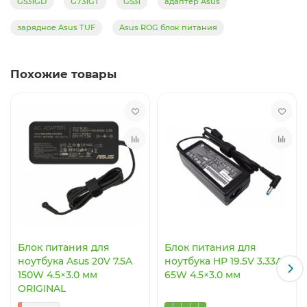
G531GD
G731GT
G531
адаптер Asus
X571G и др.
зарядное Asus TUF
Asus ROG блок питания
Обеспечивает стабильную и безопасную зарядку даже
при интенсивных нагрузках — подходит для гейминга,
3D-графики и тяжёлой работы.
Похожие товары
Павлодар
— самовывоз с Сервис Матриац
на
Лермонтова 44
Блок питания для
Блок питания для
ноутбука Asus 20V 7.5A
ноутбука HP 19.5V 3.33А
150W 4.5×3.0 мм
65W 4.5×3.0 мм
ORIGINAL