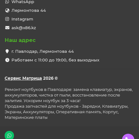
WhatsApp
блоки питания и зарядные устройства
Лермонтова 44
кулеры и системы охлаждения
Instagram
разъёмы питания
ask@x86.kz
корпусные элементы
Наш адрес
Подбор осуществляется по точной модели ноутбука
(например: 15-BS, 250 G6, 450 G2, Pavilion 15, Envy 15 и
г. Павлодар, Лермонтова 44
др.) или по парт-номеру детали.
Работаем с 11:00 до 19:00, без выходных
Все запчасти проходят проверку перед продажей.
Ремонт ноутбуков HP в
Сервис Матрица
2026 ©
Павлодаре
Ремонт ноутбуков в Павлодаре: замена клавиатур, экранов,
В сервисном центре выполняем:
аккумуляторов, чистка от пыли, восстановление после
замену экрана HP
залития. Ускорим ноутбук за 3 часа!
Продажа запчастей для ноутбуков - Зарядки, Клавиатуры,
замену аккумулятора
Экраны, Аккумуляторы, Оперативная память, Корпус,
Материнские платы
замену клавиатуры
ремонт после залития
ремонт материнской платы