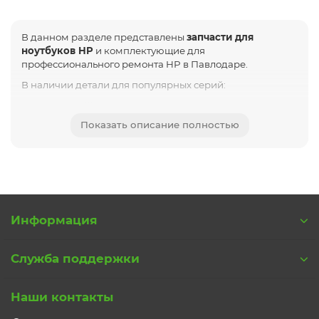
В данном разделе представлены
запчасти для
ноутбуков HP
и комплектующие для
профессионального ремонта HP в Павлодаре.
В наличии детали для популярных серий:
HP Pavilion
Показать описание полностью
HP ProBook
HP EliteBook
HP Envy
HP Spectre
HP Omen
Информация
HP 250 / 255 / 240 / 245
Вы можете приобрести:
Служба поддержки
матрицы (экраны) HP
аккумуляторы (батареи) HP
Наши контакты
клавиатуры (RU, с подсветкой и без)