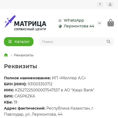
₸
WhatsApp
Лермонтова 44
Каталог
Реквизиты
Реквизиты
Полное наименование:
ИП «Миллер А.С»
БИН (ИИН):
931003350712
ИИК:
KZ62722S000007547557 в АО "Kaspi Bank"
БИК:
CASPKZKA
КБе:
19
Адрес фактический:
Республика Казахстан, г.
Павлодар, ул. Лермонтова, 44