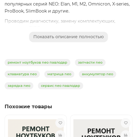
популярных серий NEO: Elan, M1, M2, Omnicron, X-series,
ProBook, SlimBook и другие.
Проводим диагностику, замену комплектующих,
прошивку BIOS, замену разъёмов, ремонт после
залития, пайку, чистку от пыли и замену термопасты.
Показать описание полностью
Используем оригинальные запчасти и современное
оборудование.
ремонт ноутбуков neo павлодар
запчасти neo
клавиатура neo
матрица neo
аккумулятор neo
зарядка neo
сервис neo павлодар
Похожие товары